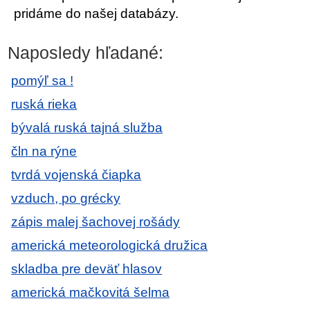
pridáme do našej databázy.
Naposledy hľadané:
pomýľ sa !
ruská rieka
bývalá ruská tajná služba
čln na rýne
tvrdá vojenská čiapka
vzduch, po grécky
zápis malej šachovej rošády
americká meteorologická družica
skladba pre deväť hlasov
americká mačkovitá šelma