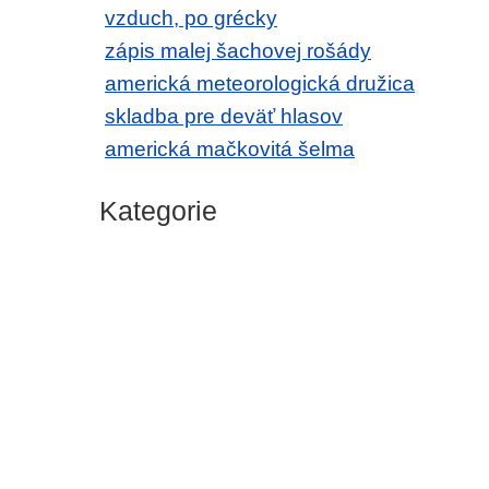
vzduch, po grécky
zápis malej šachovej rošády
americká meteorologická družica
skladba pre deväť hlasov
americká mačkovitá šelma
Kategorie