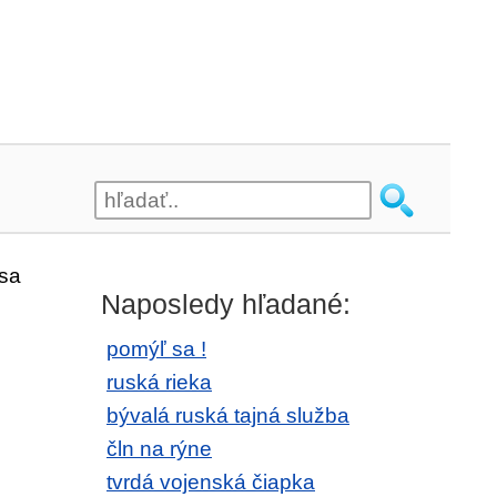
 sa
Naposledy hľadané:
pomýľ sa !
ruská rieka
bývalá ruská tajná služba
čln na rýne
tvrdá vojenská čiapka