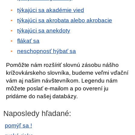
týkajúci sa akadémie vied
týkajúci sa akrobata alebo akrobacie
týkajúci sa anekdoty
flákať sa
neschopnosť hýbať sa
Pomôžte nám rozšíriť slovnú zásobu nášho
krížovkárskeho slovníka, budeme veľmi vďační
vám aj našim návštevníkom. Legendu nám
môžete poslať e-mailom a po overení ju
pridáme do našej databázy.
Naposledy hľadané:
pomýľ sa !