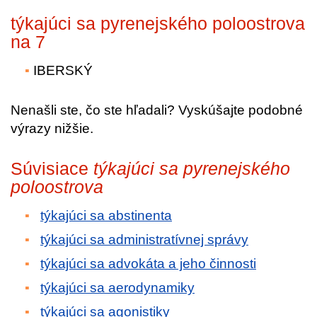
týkajúci sa pyrenejského poloostrova
na 7
IBERSKÝ
Nenašli ste, čo ste hľadali? Vyskúšajte podobné
výrazy nižšie.
Súvisiace
týkajúci sa pyrenejského
poloostrova
týkajúci sa abstinenta
týkajúci sa administratívnej správy
týkajúci sa advokáta a jeho činnosti
týkajúci sa aerodynamiky
týkajúci sa agonistiky