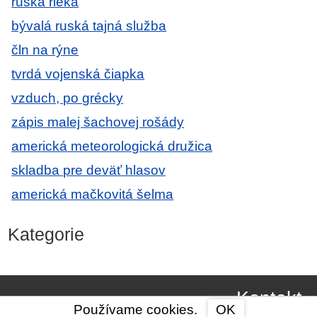
ruská rieka
bývalá ruská tajná služba
čln na rýne
tvrdá vojenská čiapka
vzduch, po grécky
zápis malej šachovej rošády
americká meteorologická družica
skladba pre deväť hlasov
americká mačkovitá šelma
Kategorie
Kontakt
Používame cookies.
OK