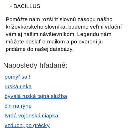
BACILLUS
Pomôžte nám rozšíriť slovnú zásobu nášho
krížovkárskeho slovníka, budeme veľmi vďační
vám aj našim návštevníkom. Legendu nám
môžete poslať e-mailom a po overení ju
pridáme do našej databázy.
Naposledy hľadané:
pomýľ sa !
ruská rieka
bývalá ruská tajná služba
čln na rýne
tvrdá vojenská čiapka
vzduch, po grécky