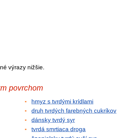
né výrazy nižšie.
ným povrchom
hmyz s tvrdými krídlami
druh tvrdých farebných cukríkov
dánsky tvrdý syr
tvrdá smrtiaca droga