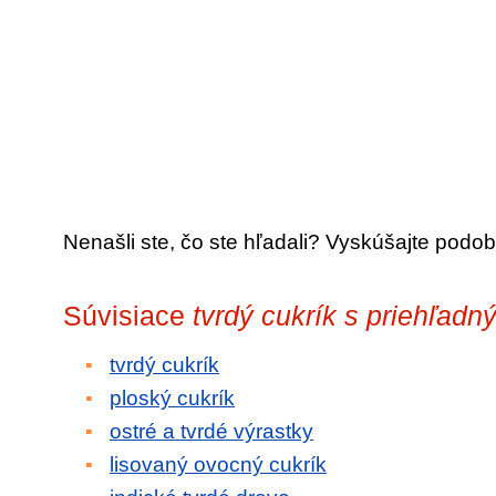
Nenašli ste, čo ste hľadali? Vyskúšajte podob
Súvisiace
tvrdý cukrík s priehľad
tvrdý cukrík
ploský cukrík
ostré a tvrdé výrastky
lisovaný ovocný cukrík