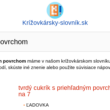
Krížovkársky-slovník.sk
 povrchom
ým povrchom
máme v našom krížovkárskom slovníku
dí, skúste iné znenie alebo použite súvisiace nápo
tvrdý cukrík s priehľadným povr
na 7
ĽADOVKA