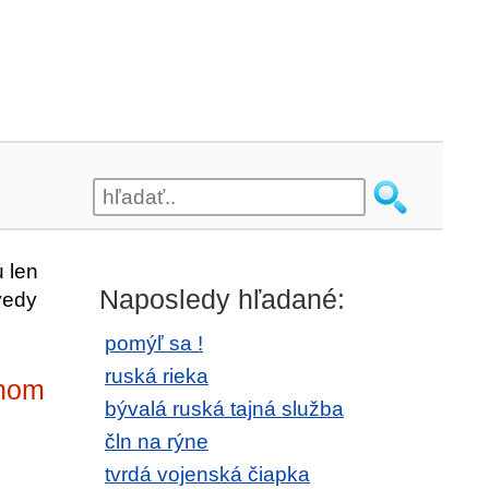
 len
Naposledy hľadané:
vedy
pomýľ sa !
ruská rieka
chom
bývalá ruská tajná služba
čln na rýne
tvrdá vojenská čiapka