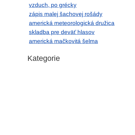
vzduch, po grécky
zápis malej šachovej rošády
americká meteorologická družica
skladba pre deväť hlasov
americká mačkovitá šelma
Kategorie