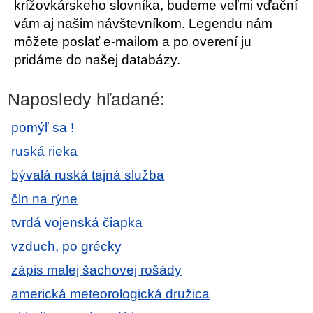
krížovkárskeho slovníka, budeme veľmi vďační
vám aj našim návštevníkom. Legendu nám
môžete poslať e-mailom a po overení ju
pridáme do našej databázy.
Naposledy hľadané:
pomýľ sa !
ruská rieka
bývalá ruská tajná služba
čln na rýne
tvrdá vojenská čiapka
vzduch, po grécky
zápis malej šachovej rošády
americká meteorologická družica