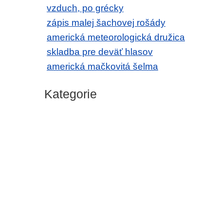
vzduch, po grécky
zápis malej šachovej rošády
americká meteorologická družica
skladba pre deväť hlasov
americká mačkovitá šelma
Kategorie