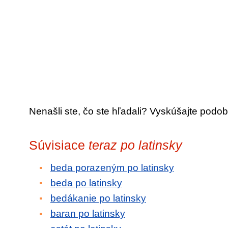
Nenašli ste, čo ste hľadali? Vyskúšajte podob
Súvisiace
teraz po latinsky
beda porazeným po latinsky
beda po latinsky
bedákanie po latinsky
baran po latinsky