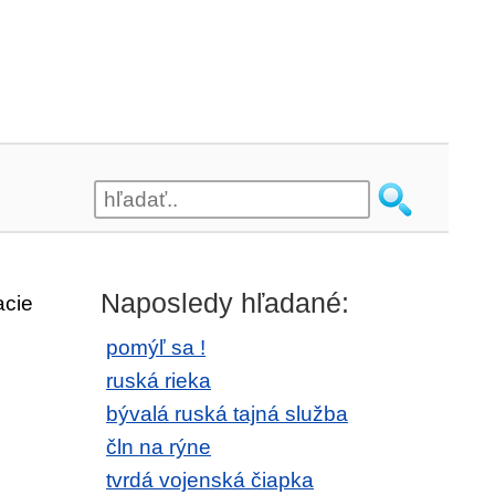
Naposledy hľadané:
acie
pomýľ sa !
ruská rieka
bývalá ruská tajná služba
čln na rýne
tvrdá vojenská čiapka