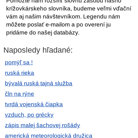
Pomôžte nám rozšíriť slovnú zásobu nášho
krížovkárskeho slovníka, budeme veľmi vďační
vám aj našim návštevníkom. Legendu nám
môžete poslať e-mailom a po overení ju
pridáme do našej databázy.
Naposledy hľadané:
pomýľ sa !
ruská rieka
bývalá ruská tajná služba
čln na rýne
tvrdá vojenská čiapka
vzduch, po grécky
zápis malej šachovej rošády
americká meteorologická družica