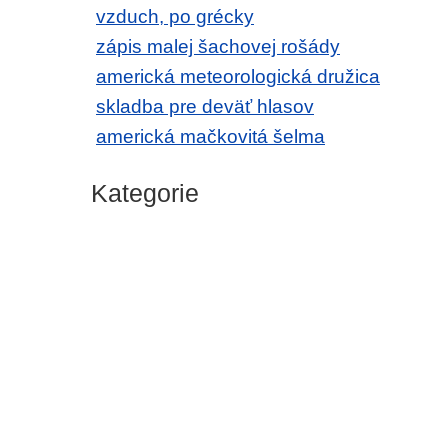
vzduch, po grécky
zápis malej šachovej rošády
americká meteorologická družica
skladba pre deväť hlasov
americká mačkovitá šelma
Kategorie