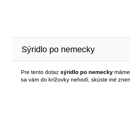
Sýridlo po nemecky
Pre tento dotaz
sýridlo po nemecky
máme v
sa vám do krížovky nehodí, skúste iné znen