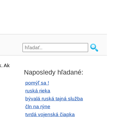
. Ak
Naposledy hľadané:
pomýľ sa !
ruská rieka
bývalá ruská tajná služba
čln na rýne
tvrdá vojenská čiapka