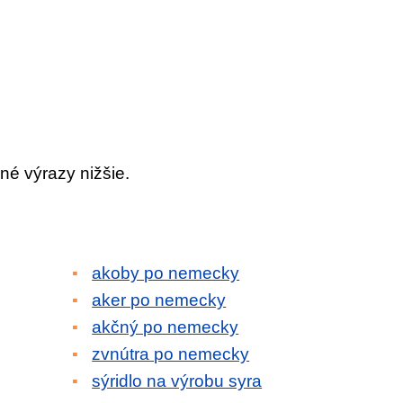
né výrazy nižšie.
akoby po nemecky
aker po nemecky
akčný po nemecky
zvnútra po nemecky
sýridlo na výrobu syra