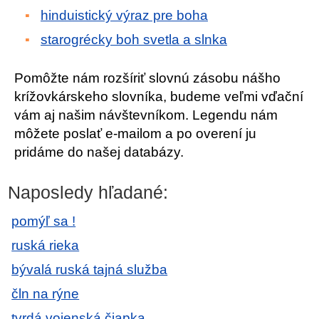
hinduistický výraz pre boha
starogrécky boh svetla a slnka
Pomôžte nám rozšíriť slovnú zásobu nášho
krížovkárskeho slovníka, budeme veľmi vďační
vám aj našim návštevníkom. Legendu nám
môžete poslať e-mailom a po overení ju
pridáme do našej databázy.
Naposledy hľadané:
pomýľ sa !
ruská rieka
bývalá ruská tajná služba
čln na rýne
tvrdá vojenská čiapka