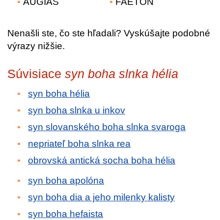
AUGIÁŠ
FAETON
Nenašli ste, čo ste hľadali? Vyskúšajte podobné
výrazy nižšie.
Súvisiace
syn boha slnka hélia
syn boha hélia
syn boha slnka u inkov
syn slovanského boha slnka svaroga
nepriateľ boha slnka rea
obrovská antická socha boha hélia
syn boha apolóna
syn boha dia a jeho milenky kalisty
syn boha hefaista