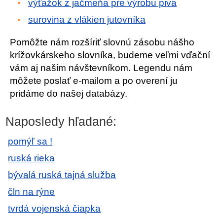
výťažok z jačmeňa pre výrobu piva
surovina z vlákien jutovníka
Pomôžte nám rozšíriť slovnú zásobu nášho
krížovkárskeho slovníka, budeme veľmi vďační
vám aj našim návštevníkom. Legendu nám
môžete poslať e-mailom a po overení ju
pridáme do našej databázy.
Naposledy hľadané:
pomýľ sa !
ruská rieka
bývalá ruská tajná služba
čln na rýne
tvrdá vojenská čiapka