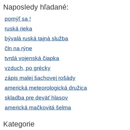
Naposledy hľadané:
pomýľ sa !
ruská rieka
bývalá ruská tajná služba
čln na rýne
tvrdá vojenská čiapka
vzduch, po grécky
zápis malej šachovej rošády
americká meteorologická družica
skladba pre deväť hlasov
americká mačkovitá šelma
Kategorie