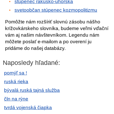
stúpenec rakúsko-uhorska
svetoobčan stúpenec kozmopolitizmu
Pomôžte nám rozšíriť slovnú zásobu nášho
krížovkárskeho slovníka, budeme veľmi vďační
vám aj našim návštevníkom. Legendu nám
môžete poslať e-mailom a po overení ju
pridáme do našej databázy.
Naposledy hľadané:
pomýľ sa !
ruská rieka
bývalá ruská tajná služba
čln na rýne
tvrdá vojenská čiapka