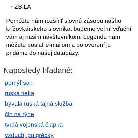
ZBILA
Pomôžte nám rozšíriť slovnú zásobu nášho
krížovkárskeho slovníka, budeme veľmi vďační
vám aj našim návštevníkom. Legendu nám
môžete poslať e-mailom a po overení ju
pridáme do našej databázy.
Naposledy hľadané:
pomýľ sa !
ruská rieka
bývalá ruská tajná služba
čln na rýne
tvrdá vojenská čiapka
vzduch, po grécky