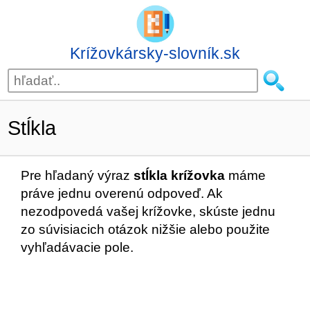
Krížovkársky-slovník.sk
Stĺkla
Pre hľadaný výraz
stĺkla krížovka
máme
práve jednu overenú odpoveď. Ak
nezodpovedá vašej krížovke, skúste jednu
zo súvisiacich otázok nižšie alebo použite
vyhľadávacie pole.