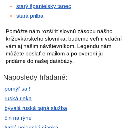
starý španielsky tanec
stará prilba
Pomôžte nám rozšíriť slovnú zásobu nášho
krížovkárskeho slovníka, budeme veľmi vďační
vám aj našim návštevníkom. Legendu nám
môžete poslať e-mailom a po overení ju
pridáme do našej databázy.
Naposledy hľadané:
pomýľ sa !
ruská rieka
bývalá ruská tajná služba
čln na rýne
tvrdá vojenská čiapka