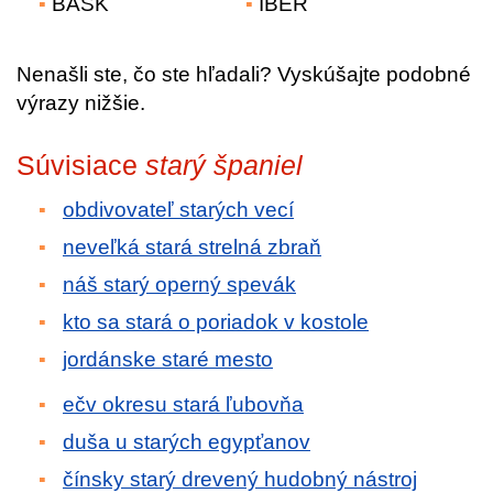
BASK
IBER
Nenašli ste, čo ste hľadali? Vyskúšajte podobné
výrazy nižšie.
Súvisiace
starý španiel
obdivovateľ starých vecí
neveľká stará strelná zbraň
náš starý operný spevák
kto sa stará o poriadok v kostole
jordánske staré mesto
ečv okresu stará ľubovňa
duša u starých egypťanov
čínsky starý drevený hudobný nástroj