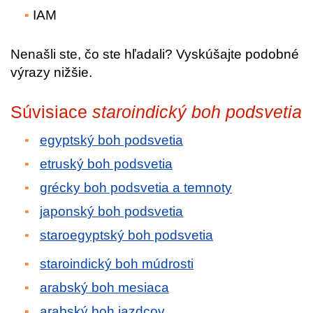
IAM
Nenašli ste, čo ste hľadali? Vyskúšajte podobné
výrazy nižšie.
Súvisiace
staroindický boh podsvetia
egyptský boh podsvetia
etruský boh podsvetia
grécky boh podsvetia a temnoty
japonský boh podsvetia
staroegyptský boh podsvetia
staroindický boh múdrosti
arabský boh mesiaca
arabský boh jazdcov