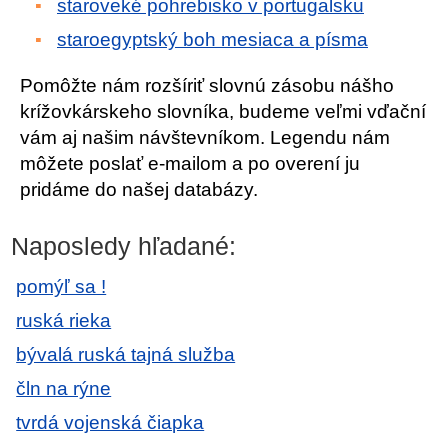
staroveké pohrebisko v portugalsku
staroegyptský boh mesiaca a písma
Pomôžte nám rozšíriť slovnú zásobu nášho
krížovkárskeho slovníka, budeme veľmi vďační
vám aj našim návštevníkom. Legendu nám
môžete poslať e-mailom a po overení ju
pridáme do našej databázy.
Naposledy hľadané:
pomýľ sa !
ruská rieka
bývalá ruská tajná služba
čln na rýne
tvrdá vojenská čiapka