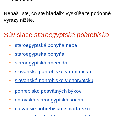
Nenašli ste, čo ste hľadali? Vyskúšajte podobné
výrazy nižšie.
Súvisiace
staroegyptské pohrebisko
staroegyptská bohyňa neba
staroegyptská bohyňa
staroegyptská abeceda
slovanské pohrebisko v rumunsku
slovanské pohrebisko v chorvátsku
pohrebisko posvätných býkov
obrovská staroegyptská socha
najväčšie pohrebisko v maďarsku