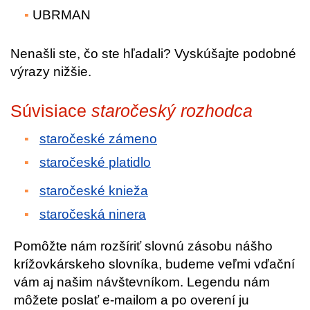
UBRMAN
Nenašli ste, čo ste hľadali? Vyskúšajte podobné
výrazy nižšie.
Súvisiace
staročeský rozhodca
staročeské zámeno
staročeské platidlo
staročeské knieža
staročeská ninera
Pomôžte nám rozšíriť slovnú zásobu nášho
krížovkárskeho slovníka, budeme veľmi vďační
vám aj našim návštevníkom. Legendu nám
môžete poslať e-mailom a po overení ju