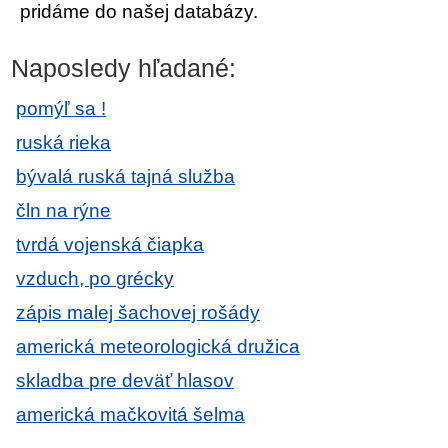
pridáme do našej databázy.
Naposledy hľadané:
pomýľ sa !
ruská rieka
bývalá ruská tajná služba
čln na rýne
tvrdá vojenská čiapka
vzduch, po grécky
zápis malej šachovej rošády
americká meteorologická družica
skladba pre deväť hlasov
americká mačkovitá šelma