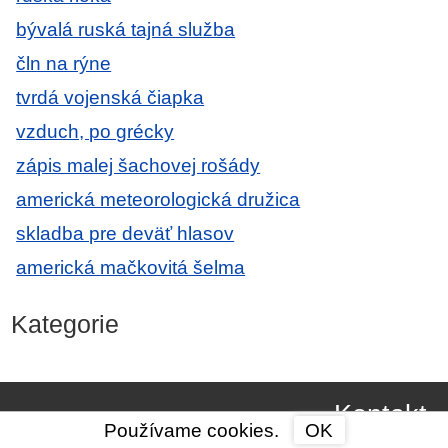
bývalá ruská tajná služba
čln na rýne
tvrdá vojenská čiapka
vzduch, po grécky
zápis malej šachovej rošády
americká meteorologická družica
skladba pre deväť hlasov
americká mačkovitá šelma
Kategorie
Kontakt
Používame cookies.
OK