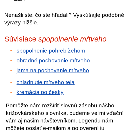
Nenašli ste, čo ste hľadali? Vyskúšajte podobné
výrazy nižšie.
Súvisiace
spopolnenie mŕtveho
spopolnenie pohreb žehom
obradné pochovanie mŕtveho
jama na pochovanie mŕtveho
chladnutie mŕtveho tela
kremácia po česky
Pomôžte nám rozšíriť slovnú zásobu nášho
krížovkárskeho slovníka, budeme veľmi vďační
vám aj našim návštevníkom. Legendu nám
môžete poslať e-mailom a po overení ju