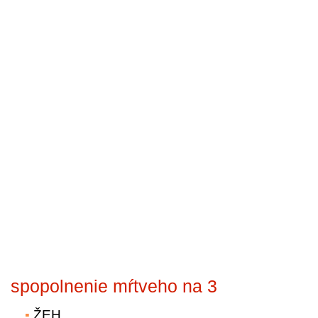
spopolnenie mŕtveho na 3
ŽEH