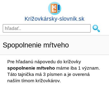
Krížovkársky-slovník.sk
Spopolnenie mŕtveho
Pre hľadanú nápovedu do krížovky
spopolnenie mŕtveho
máme iba 1 význam.
Táto tajnička má 3 písmen a je overená
naším tímom krížovkárov.