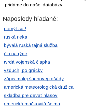
pridáme do našej databázy.
Naposledy hľadané:
pomýľ sa !
ruská rieka
bývalá ruská tajná služba
čln na rýne
tvrdá vojenská čiapka
vzduch, po grécky
zápis malej šachovej rošády
americká meteorologická družica
skladba pre deväť hlasov
americká mačkovitá šelma