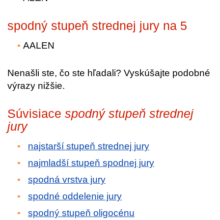
spodný stupeň strednej jury na 5
AALEN
Nenašli ste, čo ste hľadali? Vyskúšajte podobné
výrazy nižšie.
Súvisiace
spodný stupeň strednej
jury
najstarší stupeň strednej jury
najmladší stupeň spodnej jury
spodná vrstva jury
spodné oddelenie jury
spodný stupeň oligocénu