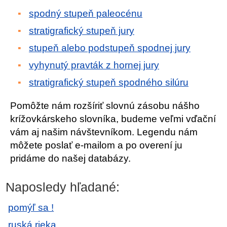
spodný stupeň paleocénu
stratigrafický stupeň jury
stupeň alebo podstupeň spodnej jury
vyhynutý pravták z hornej jury
stratigrafický stupeň spodného silúru
Pomôžte nám rozšíriť slovnú zásobu nášho
krížovkárskeho slovníka, budeme veľmi vďační
vám aj našim návštevníkom. Legendu nám
môžete poslať e-mailom a po overení ju
pridáme do našej databázy.
Naposledy hľadané:
pomýľ sa !
ruská rieka