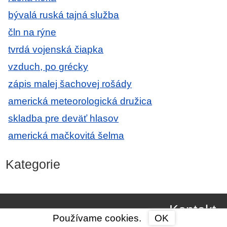
bývalá ruská tajná služba
čln na rýne
tvrdá vojenská čiapka
vzduch, po grécky
zápis malej šachovej rošády
americká meteorologická družica
skladba pre deväť hlasov
americká mačkovitá šelma
Kategorie
Kontakt
Používame cookies.
OK