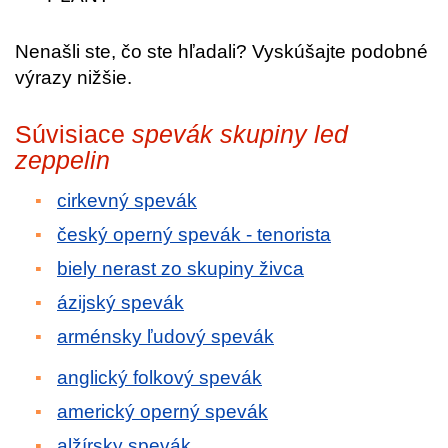
Nenašli ste, čo ste hľadali? Vyskúšajte podobné
výrazy nižšie.
Súvisiace
spevák skupiny led
zeppelin
cirkevný spevák
český operný spevák - tenorista
biely nerast zo skupiny živca
ázijský spevák
arménsky ľudový spevák
anglický folkový spevák
americký operný spevák
alžírsky spevák