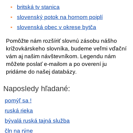
britská tv stanica
slovenský potok na hornom poiplí
slovenská obec v okrese bytča
Pomôžte nám rozšíriť slovnú zásobu nášho
krížovkárskeho slovníka, budeme veľmi vďační
vám aj našim návštevníkom. Legendu nám
môžete poslať e-mailom a po overení ju
pridáme do našej databázy.
Naposledy hľadané:
pomýľ sa !
ruská rieka
bývalá ruská tajná služba
čln na rýne