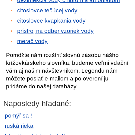
dezinfekcia vody chlórom a amoniakom
citoslovce tečúcej vody
citoslovce kvapkania vody
prístroj na odber vzoriek vody
merač vody
Pomôžte nám rozšíriť slovnú zásobu nášho
krížovkárskeho slovníka, budeme veľmi vďační
vám aj našim návštevníkom. Legendu nám
môžete poslať e-mailom a po overení ju
pridáme do našej databázy.
Naposledy hľadané:
pomýľ sa !
ruská rieka