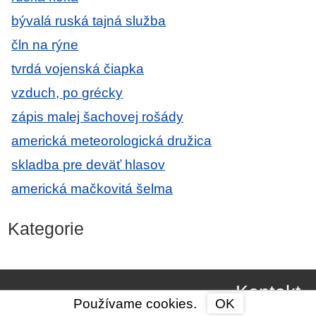
bývalá ruská tajná služba
čln na rýne
tvrdá vojenská čiapka
vzduch, po grécky
zápis malej šachovej rošády
americká meteorologická družica
skladba pre deväť hlasov
americká mačkovitá šelma
Kategorie
Kontakt
Používame cookies.
OK