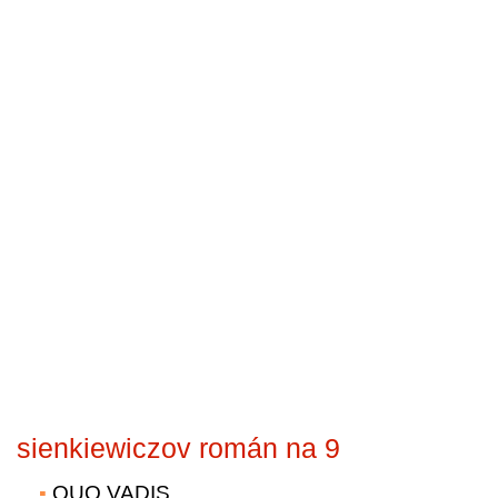
sienkiewiczov román na 9
QUO VADIS