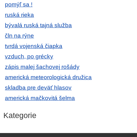
pomýľ sa !
ruská rieka
bývalá ruská tajná služba
čln na rýne
tvrdá vojenská čiapka
vzduch, po grécky
zápis malej šachovej rošády
americká meteorologická družica
skladba pre deväť hlasov
americká mačkovitá šelma
Kategorie