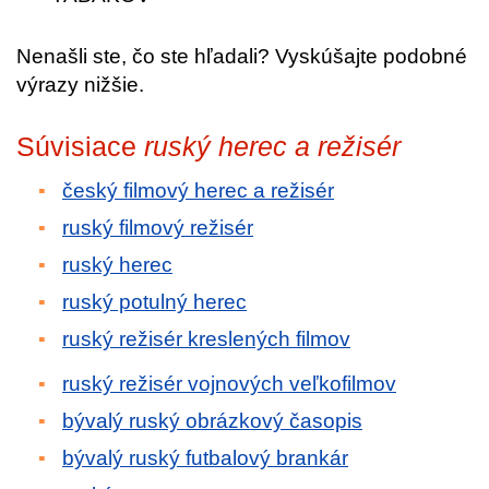
Nenašli ste, čo ste hľadali? Vyskúšajte podobné
výrazy nižšie.
Súvisiace
ruský herec a režisér
český filmový herec a režisér
ruský filmový režisér
ruský herec
ruský potulný herec
ruský režisér kreslených filmov
ruský režisér vojnových veľkofilmov
bývalý ruský obrázkový časopis
bývalý ruský futbalový brankár