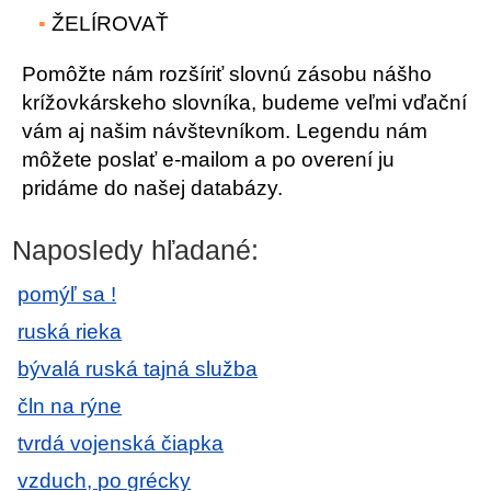
ŽELÍROVAŤ
Pomôžte nám rozšíriť slovnú zásobu nášho
krížovkárskeho slovníka, budeme veľmi vďační
vám aj našim návštevníkom. Legendu nám
môžete poslať e-mailom a po overení ju
pridáme do našej databázy.
Naposledy hľadané:
pomýľ sa !
ruská rieka
bývalá ruská tajná služba
čln na rýne
tvrdá vojenská čiapka
vzduch, po grécky