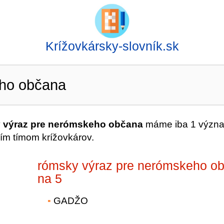
Krížovkársky-slovník.sk
ho občana
 výraz pre nerómskeho občana
máme iba 1 význ
ím tímom krížovkárov.
rómsky výraz pre nerómskeho o
na 5
GADŽO