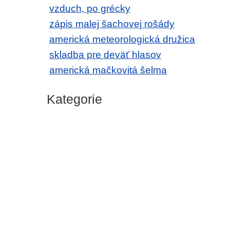
vzduch, po grécky
zápis malej šachovej rošády
americká meteorologická družica
skladba pre deväť hlasov
americká mačkovitá šelma
Kategorie