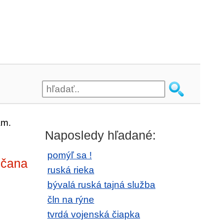
am.
Naposledy hľadané:
pomýľ sa !
bčana
ruská rieka
bývalá ruská tajná služba
čln na rýne
tvrdá vojenská čiapka