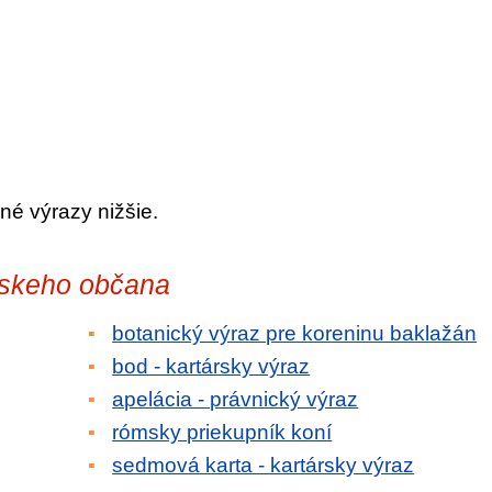
né výrazy nižšie.
mskeho občana
botanický výraz pre koreninu baklažán
bod - kartársky výraz
apelácia - právnický výraz
rómsky priekupník koní
sedmová karta - kartársky výraz