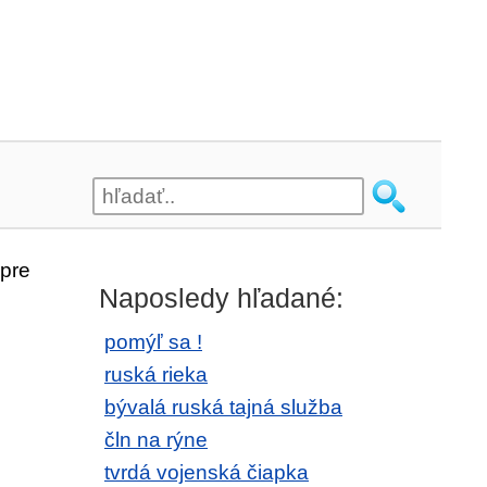
pre
Naposledy hľadané:
pomýľ sa !
ruská rieka
bývalá ruská tajná služba
čln na rýne
tvrdá vojenská čiapka