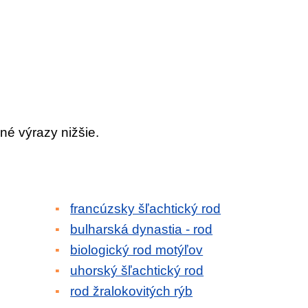
né výrazy nižšie.
francúzsky šľachtický rod
bulharská dynastia - rod
biologický rod motýľov
uhorský šľachtický rod
rod žralokovitých rýb