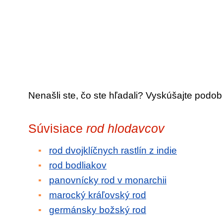
Nenašli ste, čo ste hľadali? Vyskúšajte podob
Súvisiace
rod hlodavcov
rod dvojklíčnych rastlín z indie
rod bodliakov
panovnícky rod v monarchii
marocký kráľovský rod
germánsky božský rod