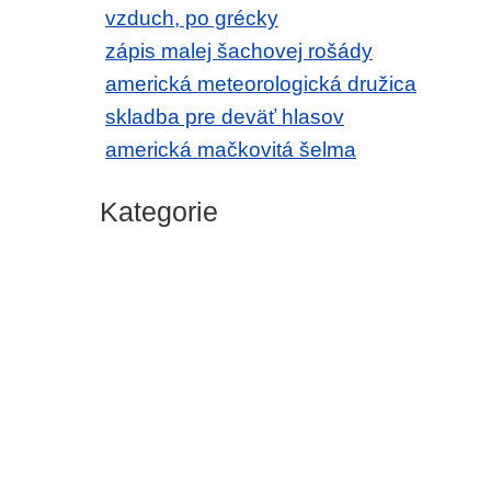
vzduch, po grécky
zápis malej šachovej rošády
americká meteorologická družica
skladba pre deväť hlasov
americká mačkovitá šelma
Kategorie