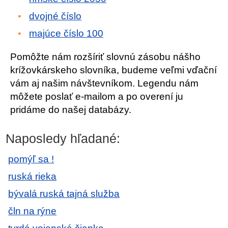
dvojné číslo
majúce číslo 100
Pomôžte nám rozšíriť slovnú zásobu nášho
krížovkárskeho slovníka, budeme veľmi vďační
vám aj našim návštevníkom. Legendu nám
môžete poslať e-mailom a po overení ju
pridáme do našej databázy.
Naposledy hľadané:
pomýľ sa !
ruská rieka
bývalá ruská tajná služba
čln na rýne