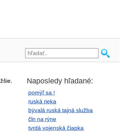
Naposledy hľadané:
žšie.
pomýľ sa !
ruská rieka
bývalá ruská tajná služba
čln na rýne
tvrdá vojenská čiapka