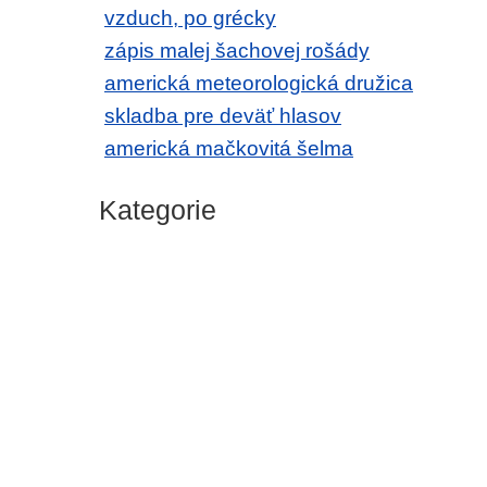
vzduch, po grécky
zápis malej šachovej rošády
americká meteorologická družica
skladba pre deväť hlasov
americká mačkovitá šelma
Kategorie