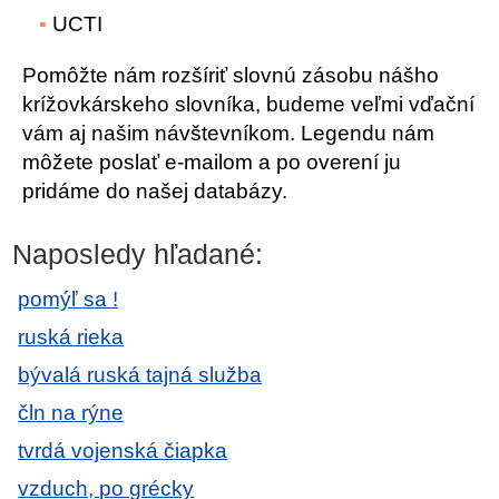
UCTI
Pomôžte nám rozšíriť slovnú zásobu nášho
krížovkárskeho slovníka, budeme veľmi vďační
vám aj našim návštevníkom. Legendu nám
môžete poslať e-mailom a po overení ju
pridáme do našej databázy.
Naposledy hľadané:
pomýľ sa !
ruská rieka
bývalá ruská tajná služba
čln na rýne
tvrdá vojenská čiapka
vzduch, po grécky