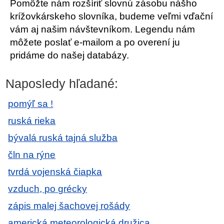
Pomôžte nám rozšíriť slovnú zásobu nášho
krížovkárskeho slovníka, budeme veľmi vďační
vám aj našim návštevníkom. Legendu nám
môžete poslať e-mailom a po overení ju
pridáme do našej databázy.
Naposledy hľadané:
pomýľ sa !
ruská rieka
bývalá ruská tajná služba
čln na rýne
tvrdá vojenská čiapka
vzduch, po grécky
zápis malej šachovej rošády
americká meteorologická družica