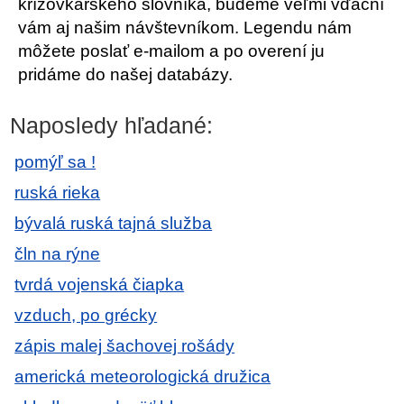
krížovkárskeho slovníka, budeme veľmi vďační
vám aj našim návštevníkom. Legendu nám
môžete poslať e-mailom a po overení ju
pridáme do našej databázy.
Naposledy hľadané:
pomýľ sa !
ruská rieka
bývalá ruská tajná služba
čln na rýne
tvrdá vojenská čiapka
vzduch, po grécky
zápis malej šachovej rošády
americká meteorologická družica