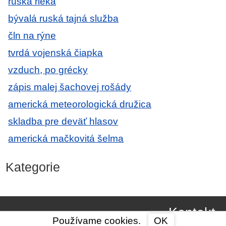
ruská rieka
bývalá ruská tajná služba
čln na rýne
tvrdá vojenská čiapka
vzduch, po grécky
zápis malej šachovej rošády
americká meteorologická družica
skladba pre deväť hlasov
americká mačkovitá šelma
Kategorie
Kontakt
Používame cookies.
OK