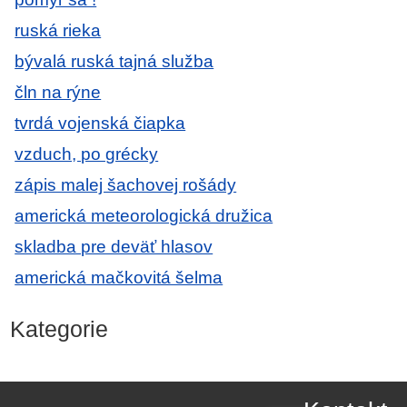
ruská rieka
bývalá ruská tajná služba
čln na rýne
tvrdá vojenská čiapka
vzduch, po grécky
zápis malej šachovej rošády
americká meteorologická družica
skladba pre deväť hlasov
americká mačkovitá šelma
Kategorie