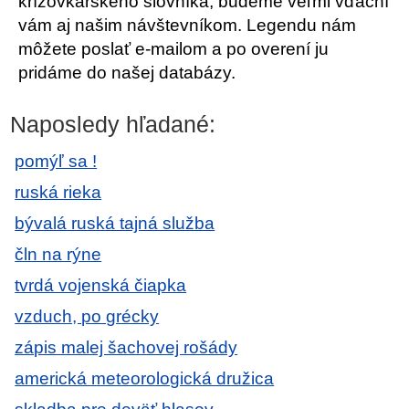
krížovkárskeho slovníka, budeme veľmi vďační
vám aj našim návštevníkom. Legendu nám
môžete poslať e-mailom a po overení ju
pridáme do našej databázy.
Naposledy hľadané:
pomýľ sa !
ruská rieka
bývalá ruská tajná služba
čln na rýne
tvrdá vojenská čiapka
vzduch, po grécky
zápis malej šachovej rošády
americká meteorologická družica