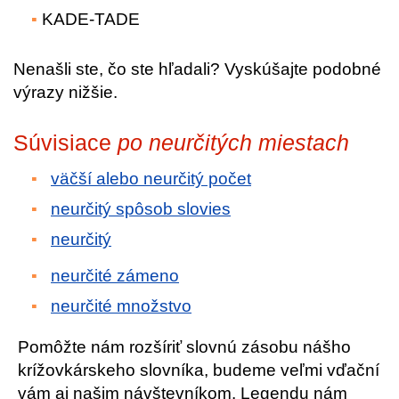
KADE-TADE
Nenašli ste, čo ste hľadali? Vyskúšajte podobné
výrazy nižšie.
Súvisiace
po neurčitých miestach
väčší alebo neurčitý počet
neurčitý spôsob slovies
neurčitý
neurčité zámeno
neurčité množstvo
Pomôžte nám rozšíriť slovnú zásobu nášho
krížovkárskeho slovníka, budeme veľmi vďační
vám aj našim návštevníkom. Legendu nám