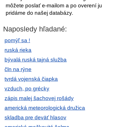
môžete poslať e-mailom a po overení ju
pridáme do našej databázy.
Naposledy hľadané:
pomýľ sa !
ruská rieka
bývalá ruská tajná služba
čln na rýne
tvrdá vojenská čiapka
vzduch, po grécky
zápis malej šachovej rošády
americká meteorologická družica
skladba pre deväť hlasov