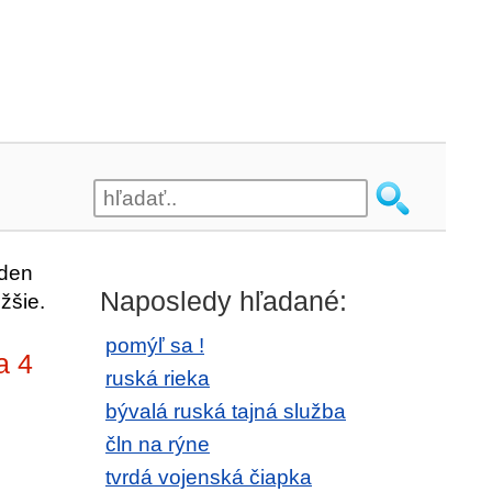
eden
Naposledy hľadané:
žšie.
pomýľ sa !
a 4
ruská rieka
bývalá ruská tajná služba
čln na rýne
tvrdá vojenská čiapka