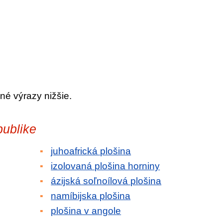
né výrazy nižšie.
publike
juhoafrická plošina
izolovaná plošina horniny
ázijská soľnoílová plošina
namíbijska plošina
plošina v angole