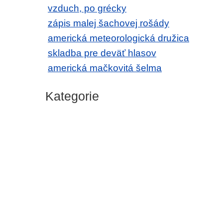
vzduch, po grécky
zápis malej šachovej rošády
americká meteorologická družica
skladba pre deväť hlasov
americká mačkovitá šelma
Kategorie