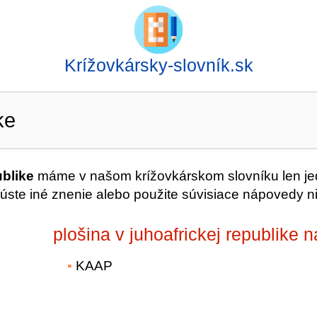
Krížovkársky-slovník.sk
ke
ublike
máme v našom krížovkárskom slovníku len j
úste iné znenie alebo použite súvisiace nápovedy ni
plošina v juhoafrickej republike n
KAAP