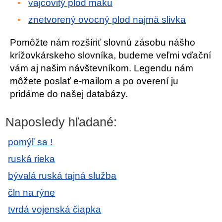
vajcovitý plod maku
znetvorený ovocný plod najmä slivka
Pomôžte nám rozšíriť slovnú zásobu nášho
krížovkárskeho slovníka, budeme veľmi vďační
vám aj našim návštevníkom. Legendu nám
môžete poslať e-mailom a po overení ju
pridáme do našej databázy.
Naposledy hľadané:
pomýľ sa !
ruská rieka
bývalá ruská tajná služba
čln na rýne
tvrdá vojenská čiapka