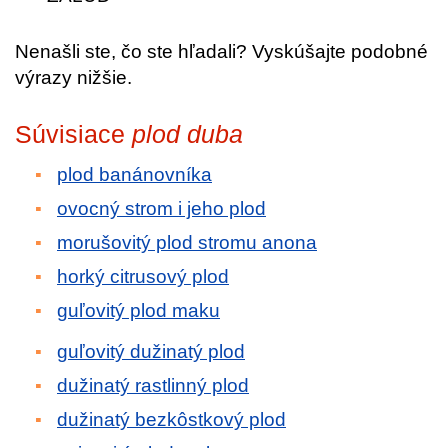
Nenašli ste, čo ste hľadali? Vyskúšajte podobné
výrazy nižšie.
Súvisiace
plod duba
plod banánovníka
ovocný strom i jeho plod
morušovitý plod stromu anona
horký citrusový plod
guľovitý plod maku
guľovitý dužinatý plod
dužinatý rastlinný plod
dužinatý bezkôstkový plod