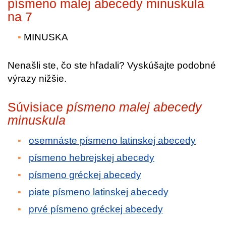
písmeno malej abecedy minuskula
na 7
MINUSKA
Nenašli ste, čo ste hľadali? Vyskúšajte podobné
výrazy nižšie.
Súvisiace
písmeno malej abecedy
minuskula
osemnáste písmeno latinskej abecedy
písmeno hebrejskej abecedy
písmeno gréckej abecedy
piate písmeno latinskej abecedy
prvé písmeno gréckej abecedy