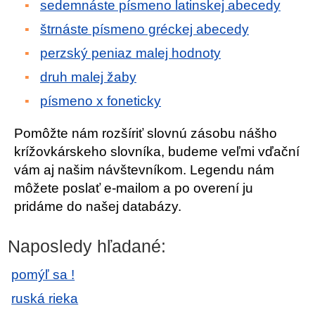
sedemnáste písmeno latinskej abecedy
štrnáste písmeno gréckej abecedy
perzský peniaz malej hodnoty
druh malej žaby
písmeno x foneticky
Pomôžte nám rozšíriť slovnú zásobu nášho
krížovkárskeho slovníka, budeme veľmi vďační
vám aj našim návštevníkom. Legendu nám
môžete poslať e-mailom a po overení ju
pridáme do našej databázy.
Naposledy hľadané:
pomýľ sa !
ruská rieka