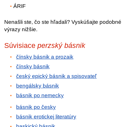
ÁRIF
Nenašli ste, čo ste hľadali? Vyskúšajte podobné
výrazy nižšie.
Súvisiace
perzský básnik
čínsky básnik a prozaik
čínsky básnik
český epický básnik a spisovateľ
bengálsky básnik
básnik po nemecky
básnik po česky
básnik erotickej literatúry
baskický básnik