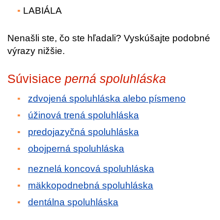
LABIÁLA
Nenašli ste, čo ste hľadali? Vyskúšajte podobné
výrazy nižšie.
Súvisiace
perná spoluhláska
zdvojená spoluhláska alebo písmeno
úžinová trená spoluhláska
predojazyčná spoluhláska
obojperná spoluhláska
neznelá koncová spoluhláska
mäkkopodnebná spoluhláska
dentálna spoluhláska