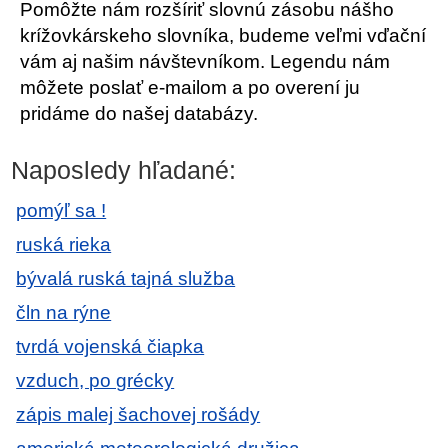
Pomôžte nám rozšíriť slovnú zásobu nášho
krížovkárskeho slovníka, budeme veľmi vďační
vám aj našim návštevníkom. Legendu nám
môžete poslať e-mailom a po overení ju
pridáme do našej databázy.
Naposledy hľadané:
pomýľ sa !
ruská rieka
bývalá ruská tajná služba
čln na rýne
tvrdá vojenská čiapka
vzduch, po grécky
zápis malej šachovej rošády