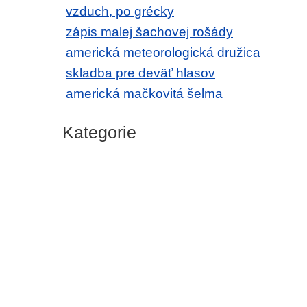
vzduch, po grécky
zápis malej šachovej rošády
americká meteorologická družica
skladba pre deväť hlasov
americká mačkovitá šelma
Kategorie