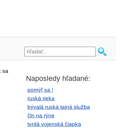
k sa
Naposledy hľadané:
pomýľ sa !
ruská rieka
bývalá ruská tajná služba
čln na rýne
tvrdá vojenská čiapka