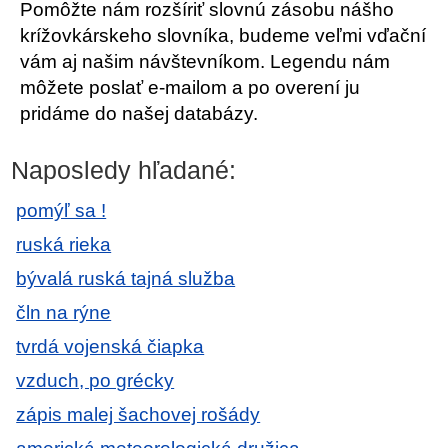
Pomôžte nám rozšíriť slovnú zásobu nášho
krížovkárskeho slovníka, budeme veľmi vďační
vám aj našim návštevníkom. Legendu nám
môžete poslať e-mailom a po overení ju
pridáme do našej databázy.
Naposledy hľadané:
pomýľ sa !
ruská rieka
bývalá ruská tajná služba
čln na rýne
tvrdá vojenská čiapka
vzduch, po grécky
zápis malej šachovej rošády