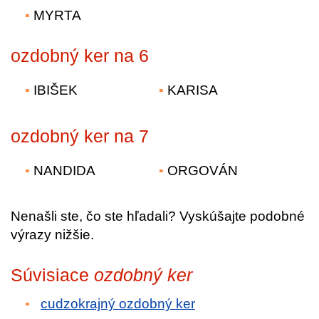
MYRTA
ozdobný ker na 6
IBIŠEK
KARISA
ozdobný ker na 7
NANDIDA
ORGOVÁN
Nenašli ste, čo ste hľadali? Vyskúšajte podobné
výrazy nižšie.
Súvisiace
ozdobný ker
cudzokrajný ozdobný ker