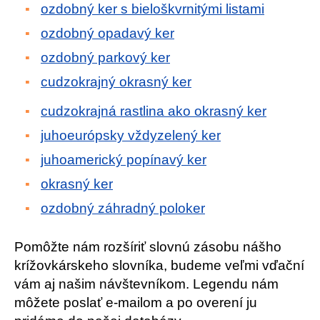
ozdobný ker s bieloškvrnitými listami
ozdobný opadavý ker
ozdobný parkový ker
cudzokrajný okrasný ker
cudzokrajná rastlina ako okrasný ker
juhoeurópsky vždyzelený ker
juhoamerický popínavý ker
okrasný ker
ozdobný záhradný poloker
Pomôžte nám rozšíriť slovnú zásobu nášho
krížovkárskeho slovníka, budeme veľmi vďační
vám aj našim návštevníkom. Legendu nám
môžete poslať e-mailom a po overení ju