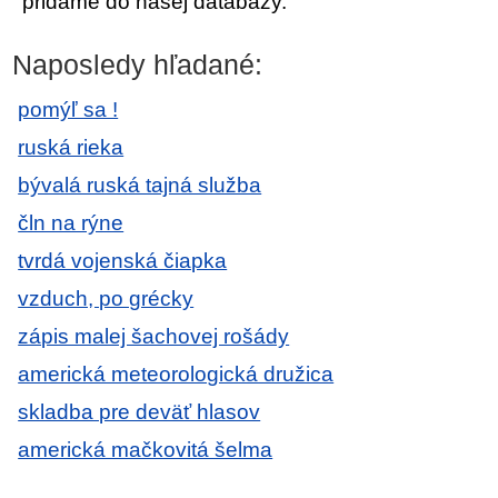
pridáme do našej databázy.
Naposledy hľadané:
pomýľ sa !
ruská rieka
bývalá ruská tajná služba
čln na rýne
tvrdá vojenská čiapka
vzduch, po grécky
zápis malej šachovej rošády
americká meteorologická družica
skladba pre deväť hlasov
americká mačkovitá šelma