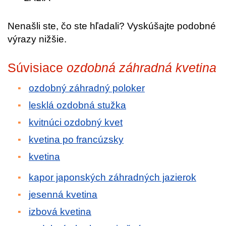
Nenašli ste, čo ste hľadali? Vyskúšajte podobné
výrazy nižšie.
Súvisiace
ozdobná záhradná kvetina
ozdobný záhradný poloker
lesklá ozdobná stužka
kvitnúci ozdobný kvet
kvetina po francúzsky
kvetina
kapor japonských záhradných jazierok
jesenná kvetina
izbová kvetina