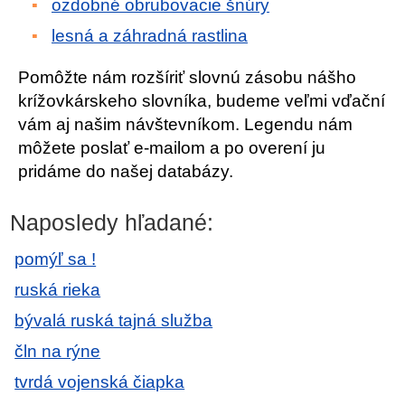
ozdobné obrubovacie šnúry
lesná a záhradná rastlina
Pomôžte nám rozšíriť slovnú zásobu nášho
krížovkárskeho slovníka, budeme veľmi vďační
vám aj našim návštevníkom. Legendu nám
môžete poslať e-mailom a po overení ju
pridáme do našej databázy.
Naposledy hľadané:
pomýľ sa !
ruská rieka
bývalá ruská tajná služba
čln na rýne
tvrdá vojenská čiapka