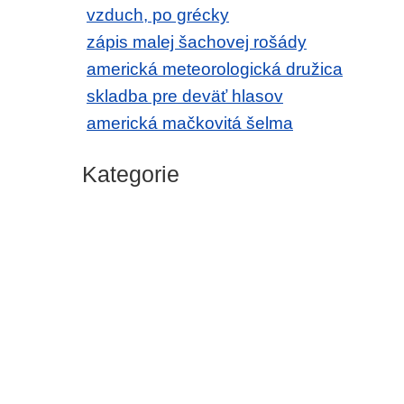
vzduch, po grécky
zápis malej šachovej rošády
americká meteorologická družica
skladba pre deväť hlasov
americká mačkovitá šelma
Kategorie