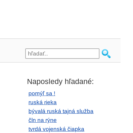
Naposledy hľadané:
pomýľ sa !
ruská rieka
bývalá ruská tajná služba
čln na rýne
tvrdá vojenská čiapka