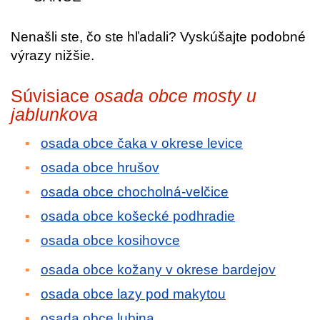
Nenašli ste, čo ste hľadali? Vyskúšajte podobné
výrazy nižšie.
Súvisiace
osada obce mosty u
jablunkova
osada obce čaka v okrese levice
osada obce hrušov
osada obce chocholná-velčice
osada obce košecké podhradie
osada obce kosihovce
osada obce kožany v okrese bardejov
osada obce lazy pod makytou
osada obce lubina